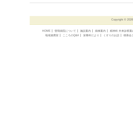
Copyright ©
202
HOME
曽我病院について
施設案内
病棟案内
精神科 外来診察案
地域連携室
こころのQ&A
栄養科だより
くすりのお話
積善会